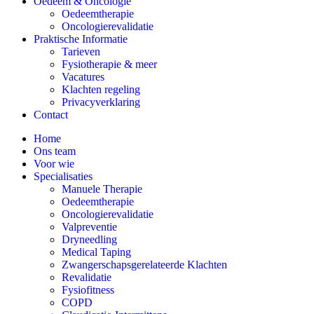
Oedeem & Oncologie
Oedeemtherapie
Oncologierevalidatie
Praktische Informatie
Tarieven
Fysiotherapie & meer
Vacatures
Klachten regeling
Privacyverklaring
Contact
Home
Ons team
Voor wie
Specialisaties
Manuele Therapie
Oedeemtherapie
Oncologierevalidatie
Valpreventie
Dryneedling
Medical Taping
Zwangerschapsgerelateerde Klachten
Revalidatie
Fysiofitness
COPD