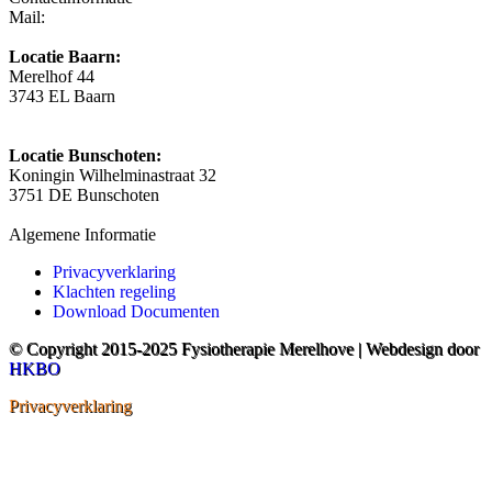
Mail:
info@fysiotherapiemerelhove.nl
Locatie Baarn:
Merelhof 44
3743 EL Baarn
035-5414188
Locatie Bunschoten:
Koningin Wilhelminastraat 32
3751 DE Bunschoten
035-5414188
Algemene Informatie
Privacyverklaring
Klachten regeling
Download Documenten
© Copyright 2015-2025 Fysiotherapie Merelhove | Webdesign door
HKBO
Privacyverklaring
t
T