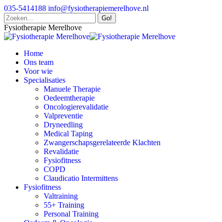
Skip
035-5414188
info@fysiotherapiemerelhove.nl
to
Search:
content
Fysiotherapie Merelhove
Home
Ons team
Voor wie
Specialisaties
Manuele Therapie
Oedeemtherapie
Oncologierevalidatie
Valpreventie
Dryneedling
Medical Taping
Zwangerschapsgerelateerde Klachten
Revalidatie
Fysiofitness
COPD
Claudicatio Intermittens
Fysiofitness
Valtraining
55+ Training
Personal Training